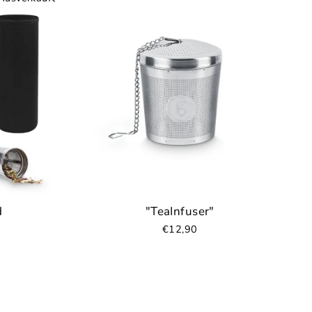
d
"TeaInfuser"
€12,90