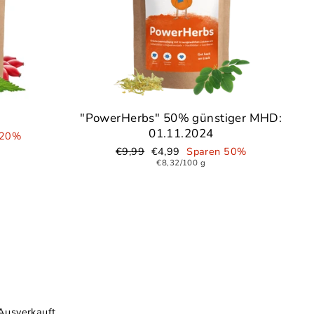
"PowerHerbs" 50% günstiger MHD:
01.11.2024
 20%
Normaler
€9,99
Sonderpreis
€4,99
Sparen 50%
Preis
€8,32/100 g
Ausverkauft