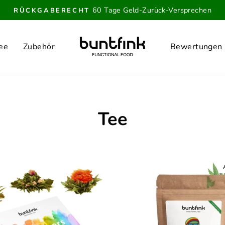
60 Tage Geld-Zurück-Versprechen
RÜCKGABERECHT
Pause
Diashow
ee
Zubehör
Bewertungen
Tee