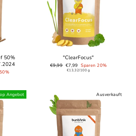
uf 50%
"ClearFocus"
7.2024
Normaler
€9,99
Sonderpreis
€7,99
Sparen 20%
Preis
€13,32/100 g
 50%
op Angebot
Ausverkauft