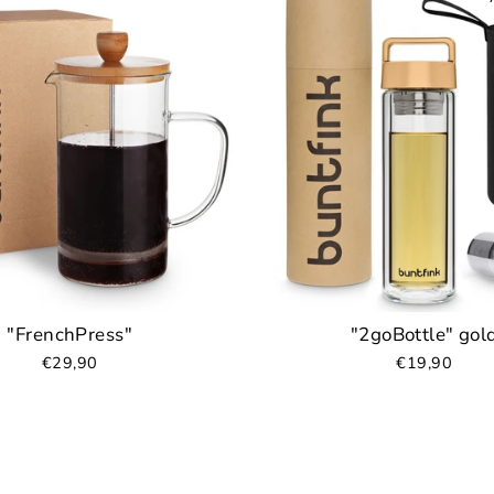
"FrenchPress"
"2goBottle" gol
€29,90
€19,90