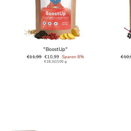
"BoostUp"
Normaler
€11,99
Sonderpreis
€10,99
Sparen 8%
Norm
€10,
Preis
€18,32/100 g
Preis