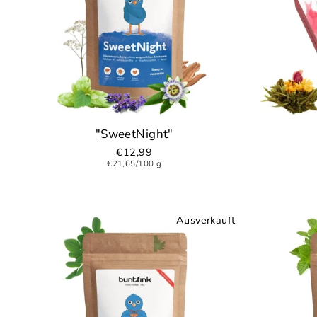
"SweetNight"
€12,99
€21,65/100 g
Ausverkauft