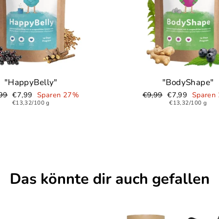
"HappyBelly"
"BodyShape"
aler
99
Sonderpreis
€7,99
Sparen 27%
Normaler
€9,99
Sonderpreis
€7,99
Sparen
€13,32/100 g
Preis
€13,32/100 g
Das könnte dir auch gefallen