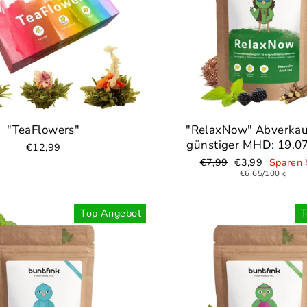
"TeaFlowers"
"RelaxNow" Abverka
günstiger MHD: 19.0
€12,99
Normaler
€7,99
Sonderpreis
€3,99
Sparen
Preis
€6,65/100 g
Top Angebot
T