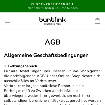
Direkt
KUNDENZUFRIEDENHEIT
zum
mehr als 50.000 glückliche Kunden
Pause
Inhalt
Diashow
Seitennavigation
E
AGB
Allgemeine Geschäftsbedingungen
1. Geltungsbereich
Für alle Bestellungen über unseren Online-Shop gelten
die nachfolgenden AGB. Unser Online-Shop richtet sich
ausschließlich an Verbraucher.
Verbraucher ist jede natürliche Person, die ein
Rechtsgeschäft zu Zwecken abschließt, die
überwiegend weder ihrer gewerblichen noch ihrer
selbständigen beruflichen Tätigkeit zugerechnet werden